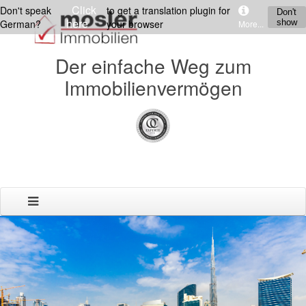
Click
Don't speak
to get a translation plugin for
Don't
here
German?
your browser
show
More...
Der einfache Weg zum
Immobilienvermögen