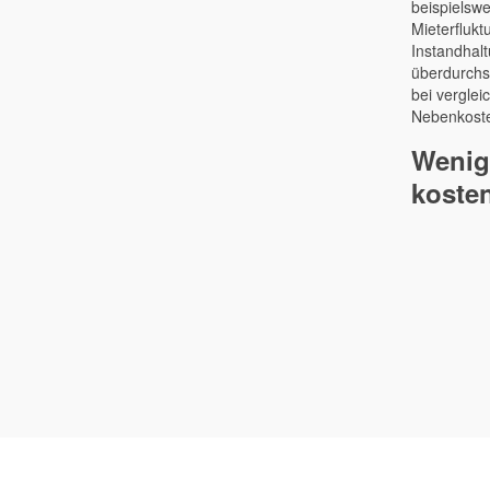
beispielswe
Mieter­fluk
Instand­hal
überdurch­s
bei verglei
Nebenkost
Wenig
koste