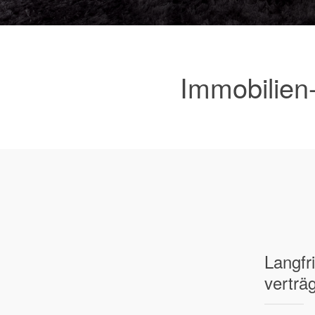
Immobilien
Lang­fr
verträ