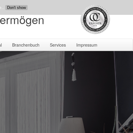
...
Don't show
vermögen
l
Branchenbuch
Services
Impressum