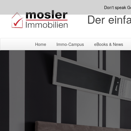
Don't speak 
Der ein
Home
Immo-Campus
eBooks & News