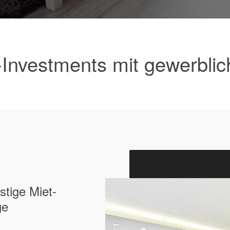
-Investments mit gewerblic
istige Miet­
ge